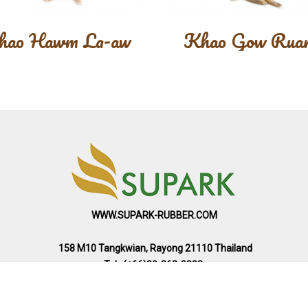
hao Hawm La-aw
Khao Gow Rua
WWW.SUPARK-RUBBER.COM
158 M10 Tangkwian, Rayong 21110 Thailand
Tel : (+66)89-362-8888
Email : enquiries@supark-rubber.com