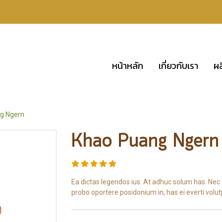
หน้าหลัก
เกี่ยวกับเรา
ผล
g Ngern
Khao Puang Ngern
Ea dictas legendos ius. At adhuc solum has. Nec 
probo oportere posidonium in, has ei everti volu